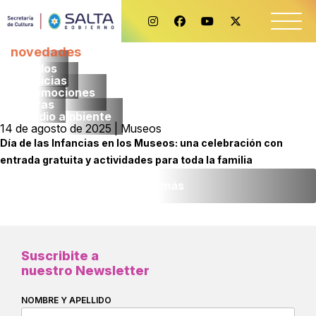
novedades
Todos
noticias
promociones
obras
medio ambiente
14 de agosto de 2025 | Museos
Día de las Infancias en los Museos: una celebración con
entrada gratuita y actividades para toda la familia
Leer más
Suscribite a
nuestro Newsletter
NOMBRE Y APELLIDO