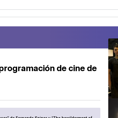
 programación de cine de
“Weser” de Fernando Spiner y “The bewilderment of