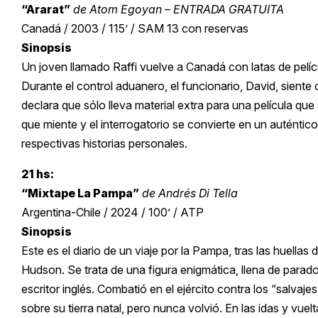
“Ararat”
de Atom Egoyan – ENTRADA GRATUITA
Canadá / 2003 / 115’ / SAM 13 con reservas
Sinopsis
Un joven llamado Raffi vuelve a Canadá con latas de pelíc
Durante el control aduanero, el funcionario, David, siente 
declara que sólo lleva material extra para una película q
que miente y el interrogatorio se convierte en un auténti
respectivas historias personales.
21 hs:
“Mixtape La Pampa”
de Andrés Di Tella
Argentina-Chile / 2024 / 100’ / ATP
Sinopsis
Este es el diario de un viaje por la Pampa, tras las huellas
Hudson. Se trata de una figura enigmática, llena de parad
escritor inglés. Combatió en el ejército contra los “salva
sobre su tierra natal, pero nunca volvió. En las idas y vue