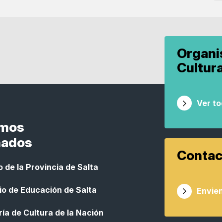
Organ
Cultur
Ver t
smos
nados
Contac
 de la Provincia de Salta
io de Educación de Salta
Envien
ía de Cultura de la Nación