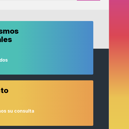
ismos
ales
odos
to
os su consulta