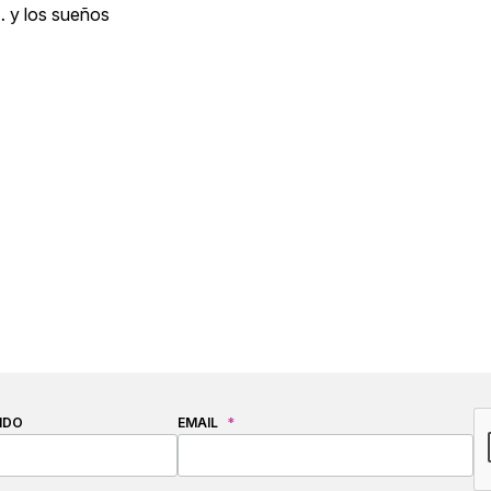
… y los sueños
C
IDO
EMAIL
*