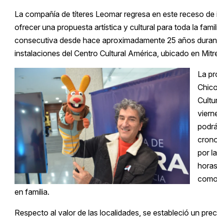
La compañía de títeres Leomar regresa en este receso de 
ofrecer una propuesta artística y cultural para toda la fami
consecutiva desde hace aproximadamente 25 años durante 
instalaciones del Centro Cultural América, ubicado en Mitr
La pr
Chico
Cultu
viern
podrá
crono
por l
horas
como 
en familia.
Respecto al valor de las localidades, se estableció un pre