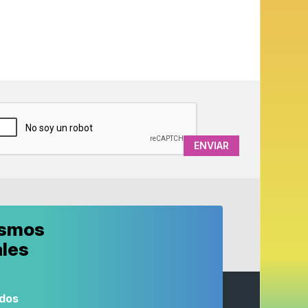
APTCHA
ismos
ales
odos