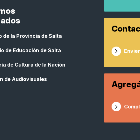
smos
nados
Contac
 de la Provincia de Salta
io de Educación de Salta
Envien
ía de Cultura de la Nación
n de Audiovisuales
Agregá
Compl