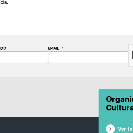
cia.
C
IDO
EMAIL
*
Organ
Cultur
Ver t