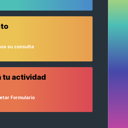
to
os su consulta
 tu actividad
etar Formulario