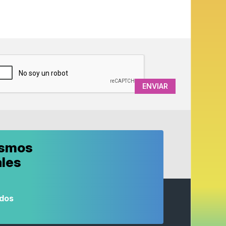
APTCHA
ismos
ales
odos