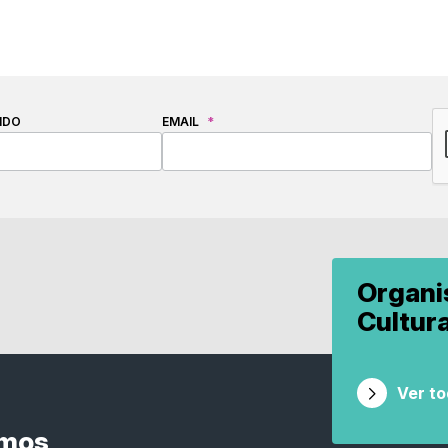
C
IDO
EMAIL
*
Organ
Cultur
Ver t
smos