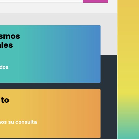
ismos
ales
odos
to
os su consulta