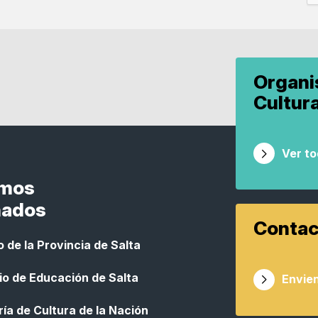
Organ
Cultur
Ver t
smos
nados
Contac
 de la Provincia de Salta
io de Educación de Salta
Envien
ía de Cultura de la Nación