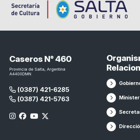
Organi
Caseros N° 460
Relacio
Provincia de Salta, Argentina
A4400DMN
Gobierno
(0387) 421-6285
Minister
(0387) 421-5763
Secretar
Direcció