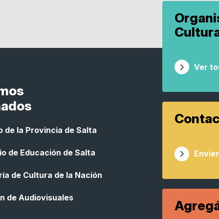
Organ
Cultur
Ver t
smos
nados
Contac
 de la Provincia de Salta
io de Educación de Salta
Envien
ía de Cultura de la Nación
n de Audiovisuales
Agregá