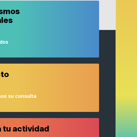
ismos
ales
odos
to
os su consulta
 tu actividad