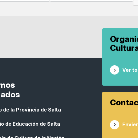
Organ
Cultur
Ver t
smos
nados
Contac
 de la Provincia de Salta
io de Educación de Salta
Envien