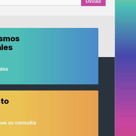
ismos
ales
odos
to
os su consulta