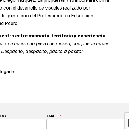
rge Diego Vázquez. La propuesta visual contará con la
o con el desarrollo de visuales realizado por
al de quinto año del Profesorado en Educación
ad Pedro.
entro entre memoria, territorio y experiencia
ura, que no es una pieza de museo, nos puede hacer
Despacito, despacito, pasito a pasito:
llegada.
C
IDO
EMAIL
*