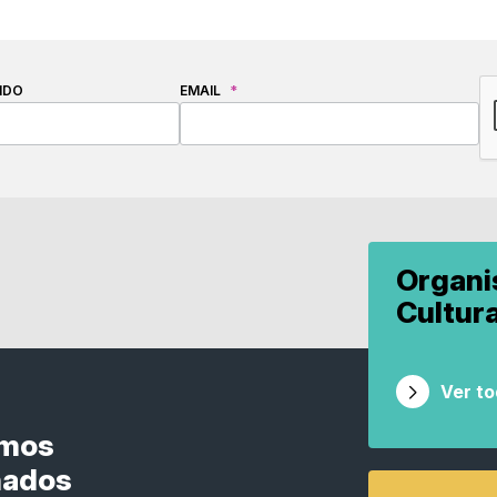
C
IDO
EMAIL
*
Organ
Cultur
Ver t
smos
nados