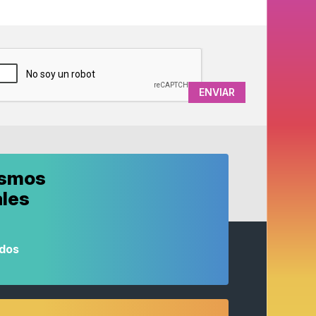
APTCHA
ismos
ales
odos