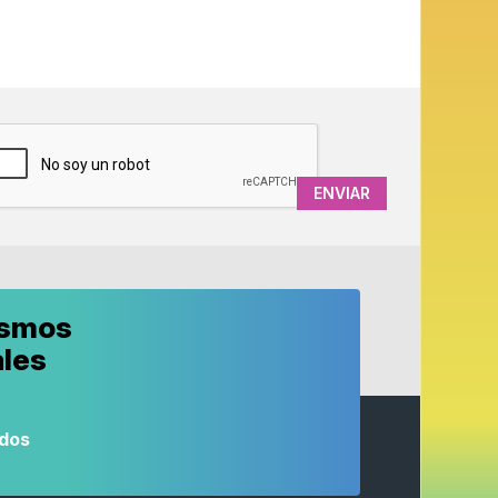
APTCHA
ismos
ales
odos