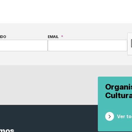
C
IDO
EMAIL
*
Organ
Cultur
Ver t
smos