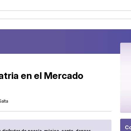
atria en el Mercado
Salta
Co
á disfrutar de poesía, música, canto, danzas,