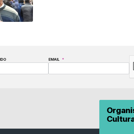
C
IDO
EMAIL
*
Organ
Cultur