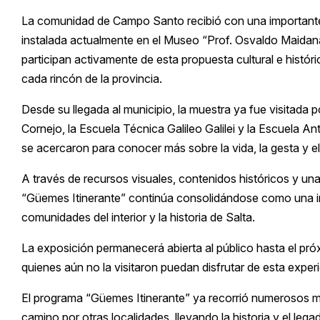
La comunidad de Campo Santo recibió con una importante
instalada actualmente en el Museo “Prof. Osvaldo Maidana”
participan activamente de esta propuesta cultural e histór
cada rincón de la provincia.
Desde su llegada al municipio, la muestra ya fue visitada 
Cornejo, la Escuela Técnica Galileo Galilei y la Escuela
se acercaron para conocer más sobre la vida, la gesta y el
A través de recursos visuales, contenidos históricos y un
“Güemes Itinerante” continúa consolidándose como una inic
comunidades del interior y la historia de Salta.
La exposición permanecerá abierta al público hasta el pr
quienes aún no la visitaron puedan disfrutar de esta expe
El programa “Güemes Itinerante” ya recorrió numerosos muni
camino por otras localidades, llevando la historia y el le