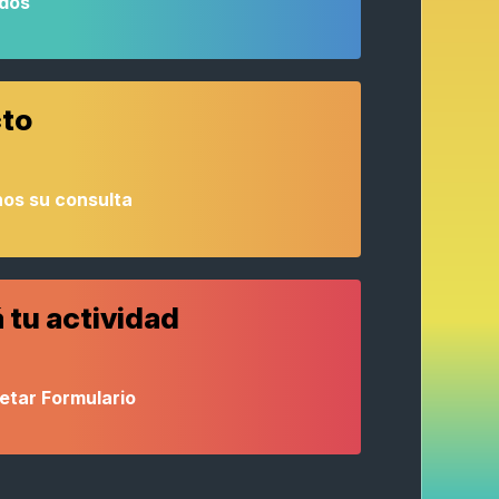
odos
to
os su consulta
 tu actividad
etar Formulario