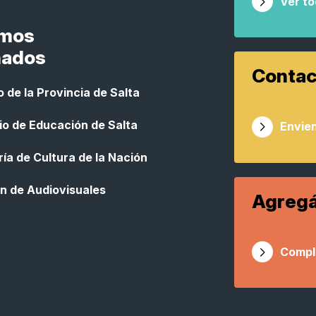
Ver t
smos
nados
Contac
 de la Provincia de Salta
io de Educación de Salta
Envien
ía de Cultura de la Nación
n de Audiovisuales
Agregá
Compl