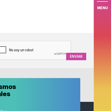
MENU
APTCHA
ismos
ales