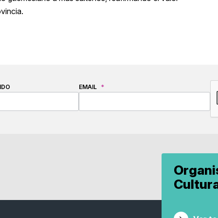
ovincia.
C
IDO
EMAIL
*
Organ
Cultur