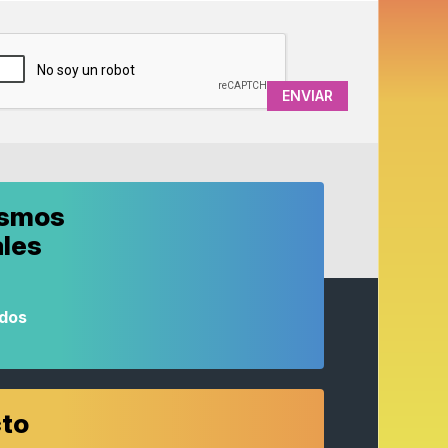
APTCHA
ismos
ales
odos
to