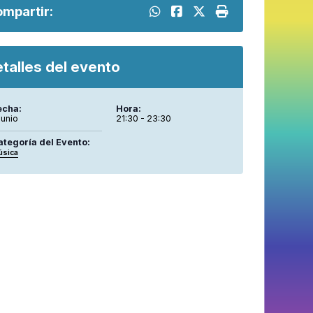
mpartir:
talles del evento
echa:
Hora:
junio
21:30 - 23:30
ategoría del Evento:
úsica