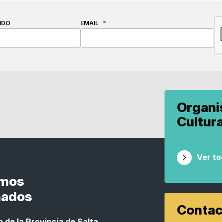
C
IDO
EMAIL
*
Organ
Cultur
Ver t
smos
nados
Contac
 de la Provincia de Salta