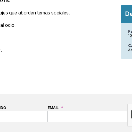
0 hs.
ajes que abordan temas sociales.
De
al ocio.
F
1
C
.
Ac
C
IDO
EMAIL
*