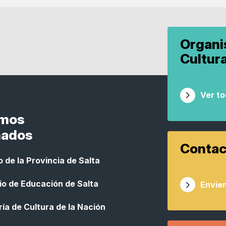
Organ
Cultur
Ver t
smos
nados
Contac
 de la Provincia de Salta
io de Educación de Salta
Envien
ía de Cultura de la Nación