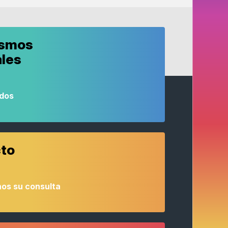
ismos
ales
odos
to
os su consulta