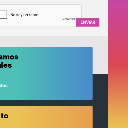
APTCHA
ismos
ales
odos
to