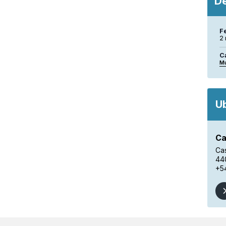
De
F
2
C
M
U
Ca
Ca
44
+5