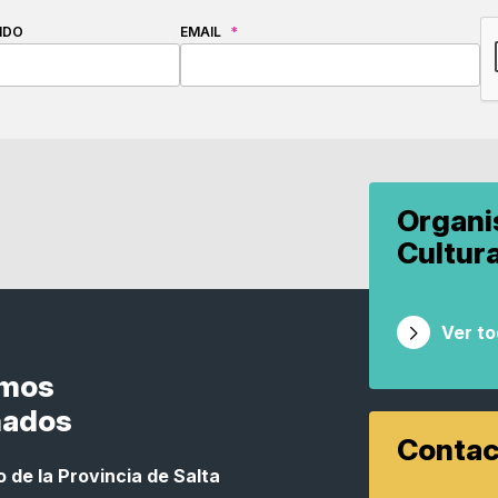
C
IDO
EMAIL
*
Organ
Cultur
Ver t
smos
nados
Contac
 de la Provincia de Salta