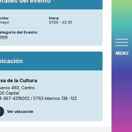
talles del evento
echa:
Hora:
 mayo
21:00 - 22:30
ategoría del Evento:
úsica
MENU
bicación
sa de la Cultura
seros 460, Centro
00 Capital
4-387-4218002 / 5763 internos 138 -122
Ver ubicación