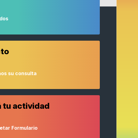
odos
to
os su consulta
 tu actividad
etar Formulario