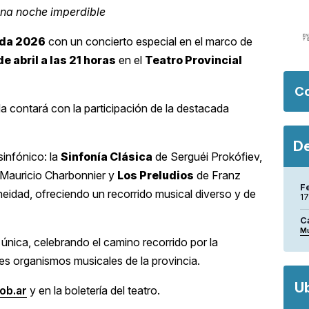
na noche imperdible
da 2026
con un concierto especial en el marco de
de abril a las 21 horas
en el
Teatro Provincial
Co
ada contará con la participación de la destacada
De
sinfónico: la
Sinfonía Clásica
de Serguéi Prokófiev,
Mauricio Charbonnier y
Los Preludios
de Franz
F
eidad, ofreciendo un recorrido musical diverso y de
17
C
M
a única, celebrando el camino recorrido por la
es organismos musicales de la provincia.
U
ob.ar
y en la boletería del teatro.