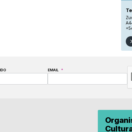
Te
Zuv
A4
+5
C
IDO
EMAIL
*
Organ
Cultur