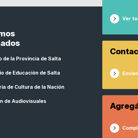
Ver t
smos
nados
Contac
 de la Provincia de Salta
io de Educación de Salta
Envien
ía de Cultura de la Nación
n de Audiovisuales
Agregá
Compl