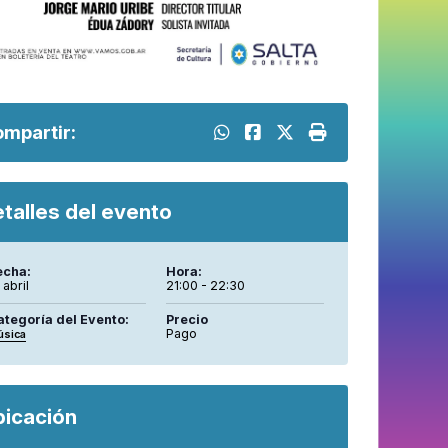
mpartir:
talles del evento
echa:
Hora:
 abril
21:00 - 22:30
ategoría del Evento:
Precio
Pago
úsica
bicación