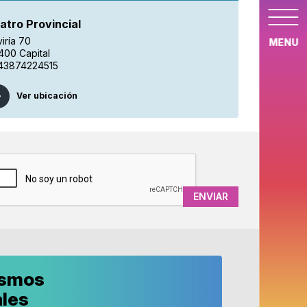
atro Provincial
iría 70
MENU
400 Capital
43874224515
Ver ubicación
APTCHA
ismos
ales