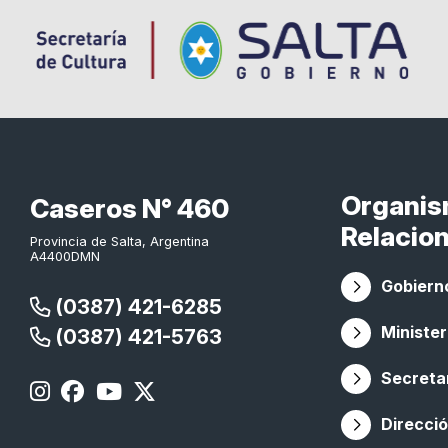
Organi
Caseros N° 460
Relacio
Provincia de Salta, Argentina
A4400DMN
Gobierno
(0387) 421-6285
Minister
(0387) 421-5763
Secretar
Direcció