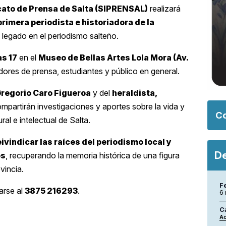
cato de Prensa de Salta (SIPRENSAL)
realizará
primera periodista e historiadora de la
u legado en el periodismo salteño.
as 17
en el
Museo de Bellas Artes Lola Mora (Av.
dores de prensa, estudiantes y público en general.
Gregorio Caro Figueroa
y del
heraldista,
ompartirán investigaciones y aportes sobre la vida y
Co
ral e intelectual de Salta.
eivindicar las raíces del periodismo local y
De
os
, recuperando la memoria histórica de una figura
vincia.
F
arse al
3875 216293
.
6
C
Ac