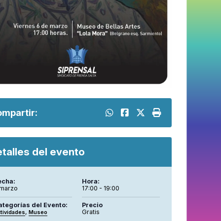
mpartir:
talles del evento
echa:
Hora:
 marzo
17:00 - 19:00
ategorías del Evento:
Precio
,
Gratis
tividades
Museo