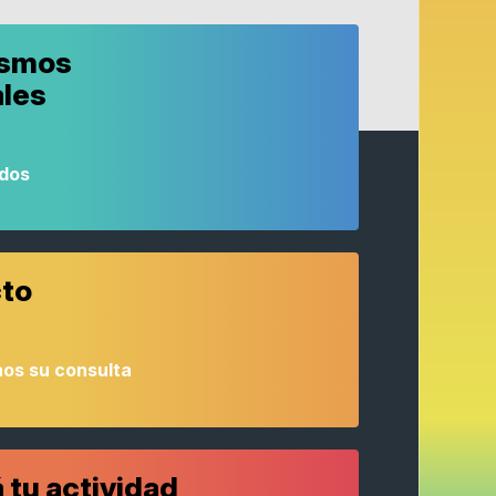
ismos
ales
odos
to
os su consulta
 tu actividad