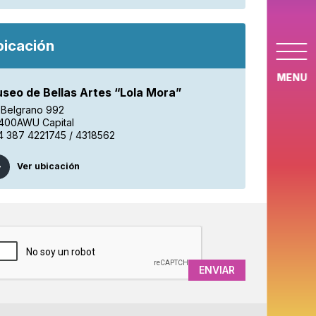
bicación
MENU
seo de Bellas Artes “Lola Mora”
. Belgrano 992
400AWU Capital
4 387 4221745 / 4318562
Ver ubicación
APTCHA