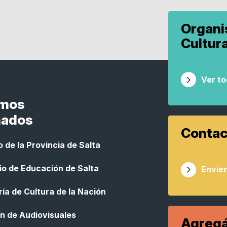
Organ
Cultur
Ver t
smos
nados
Contac
 de la Provincia de Salta
io de Educación de Salta
Envien
ía de Cultura de la Nación
n de Audiovisuales
Agregá