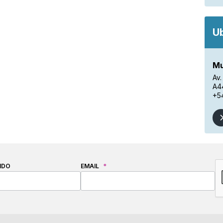
U
Mu
Av
A4
+5
C
IDO
EMAIL
*