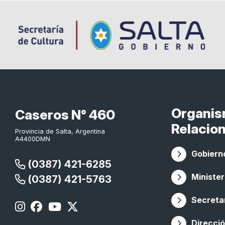
Organi
Caseros N° 460
Relacio
Provincia de Salta, Argentina
A4400DMN
Gobierno
(0387) 421-6285
Minister
(0387) 421-5763
Secretar
Direcció