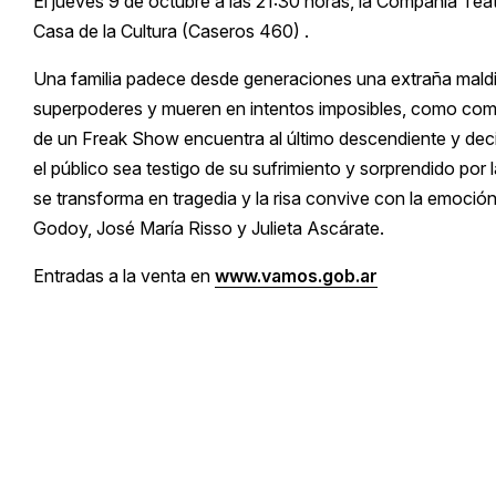
El jueves 9 de octubre a las 21:30 horas, la Compañía Te
Casa de la Cultura (Caseros 460) .
Una familia padece desde generaciones una extraña maldi
superpoderes y mueren en intentos imposibles, como comu
de un Freak Show encuentra al último descendiente y de
el público sea testigo de su sufrimiento y sorprendido por 
se transforma en tragedia y la risa convive con la emoción.
Godoy, José María Risso y Julieta Ascárate.
Entradas a la venta en
www.vamos.gob.ar