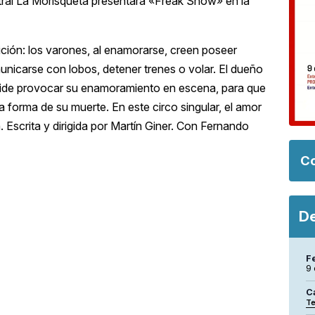
atral La Morisqueta presentará «Freak Show» en la
ción: los varones, al enamorarse, creen poseer
nicarse con lobos, detener trenes o volar. El dueño
cide provocar su enamoramiento en escena, para que
la forma de su muerte. En este circo singular, el amor
 Escrita y dirigida por Martín Giner. Con Fernando
Co
De
F
9
C
Te