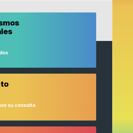
ismos
ales
odos
to
os su consulta