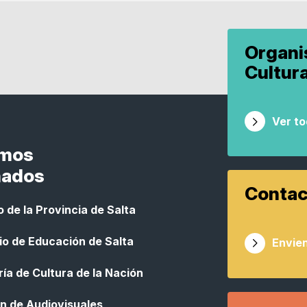
Organ
Cultur
Ver t
smos
nados
Contac
 de la Provincia de Salta
io de Educación de Salta
Envien
ía de Cultura de la Nación
n de Audiovisuales