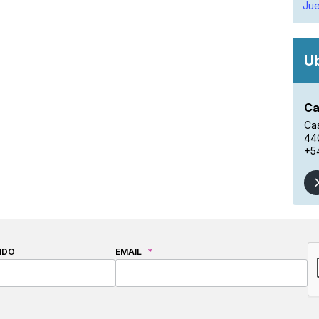
Jue
U
Ca
Ca
44
+5
C
IDO
EMAIL
*