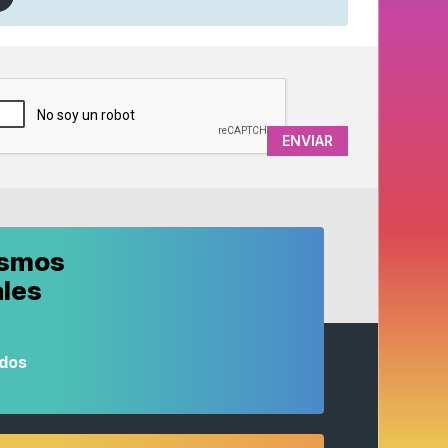
APTCHA
ismos
ales
odos