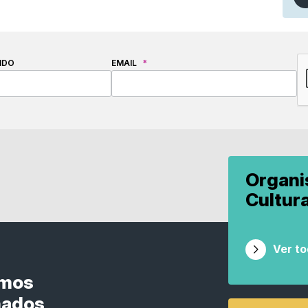
C
IDO
EMAIL
*
Organ
Cultur
Ver t
smos
nados