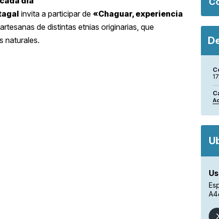
 cada día
Co
tagal
invita a participar de
«Chaguar, experiencia
artesanas de distintas etnias originarias, que
De
s naturales.
C
17
C
Ac
U
Us
Es
A4