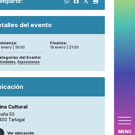
mpartir:
talles del evento
omienza:
Finaliza:
 enero | 19:00
19 enero | 21:00
ategorías del Evento:
,
tividades
Exposiciones
bicación
ina Cultural
paña 50
400 Tartagal
MENU
Ver ubicación