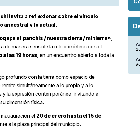
Co
i invita a reflexionar sobre el vínculo
o ancestral y lo actual.
De
qapa allpanchis / nuestra tierra / mi tierra»
,
C
a de manera sensible la relación íntima con el
20
 a las 19 horas
, en un encuentro abierto a toda la
C
Ac
logo profundo con la tierra como espacio de
e remite simultáneamente a lo propio y a lo
s y la expresión contemporánea, invitando a
su dimensión física.
 inauguración el
20 de enero hasta el 15 de
nte a la plaza principal del municipio.