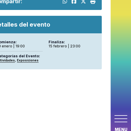
mpartir:
talles del evento
omienza:
Finaliza:
 enero | 19:00
15 febrero | 23:00
ategorías del Evento:
,
tividades
Exposiciones
MENU