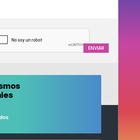
APTCHA
ismos
ales
odos