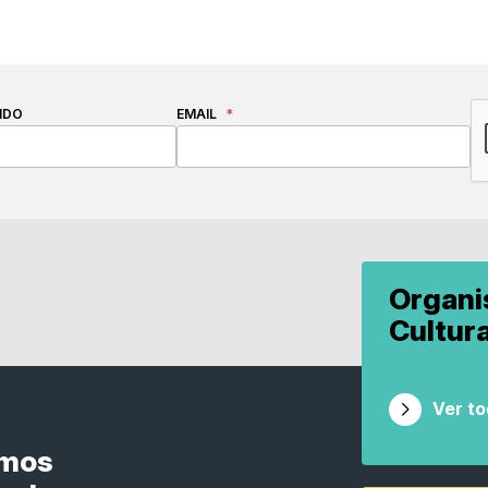
C
IDO
EMAIL
*
Organ
Cultur
Ver t
smos