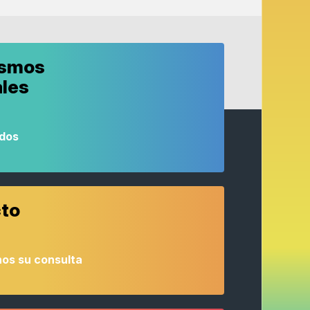
ismos
ales
odos
to
os su consulta