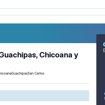
a Guachipas, Chicoana y
hicoanaGuachipasSan Carlos