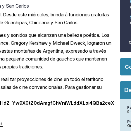
a y San Carlos
l. Desde este miércoles, brindará funciones gratuitas
 de Guachipas, Chicoana y San Carlos.
s y sonidos que alcanzan una belleza poética. Los
ance, Gregory Kershaw y Michael Dweck, lograron un
 vastas montañas de Argentina, expresado a través
n una pequeña comunidad de gauchos que mantienen
Co
 propias tradiciones.
realizar proyecciones de cine en todo el territorio
 salas de cine convencionales. Para gestionar su
De
cM82HdZ_Yw9X0tZ0dAmgfChVniWLddXLoi4QBa2ceX-
F
9
P
ar
Gr