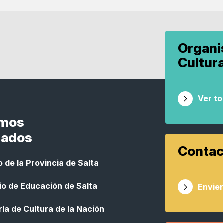
Organ
Cultur
Ver t
smos
nados
Contac
 de la Provincia de Salta
io de Educación de Salta
Envien
ía de Cultura de la Nación