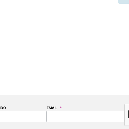
C
IDO
EMAIL
*