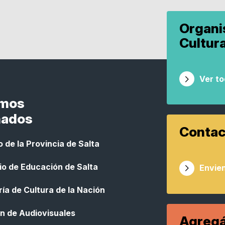
Organ
Cultur
Ver t
smos
nados
Contac
 de la Provincia de Salta
io de Educación de Salta
Envien
ía de Cultura de la Nación
n de Audiovisuales
Agregá