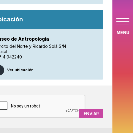
bicación
MENU
seo de Antropología
rcito del Norte y Ricardo Solá S/N
ital
7 4 942240
Ver ubicación
APTCHA