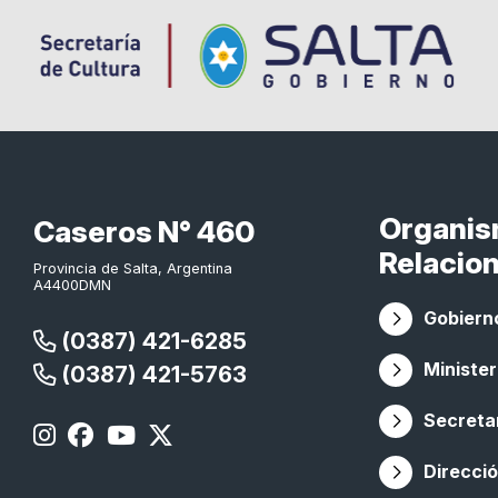
Organi
Caseros N° 460
Relacio
Provincia de Salta, Argentina
A4400DMN
Gobierno
(0387) 421-6285
Minister
(0387) 421-5763
Secretar
Direcció