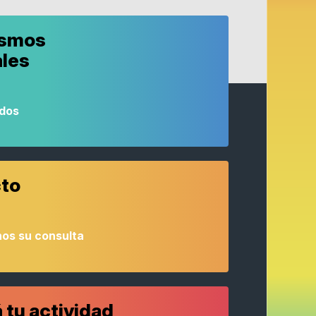
ismos
ales
odos
to
os su consulta
 tu actividad