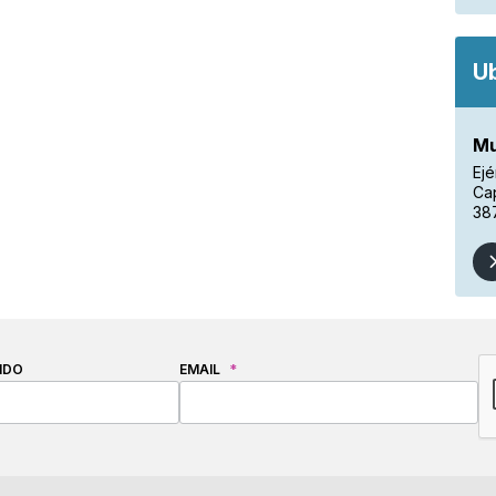
U
Mu
Ejé
Cap
38
C
IDO
EMAIL
*