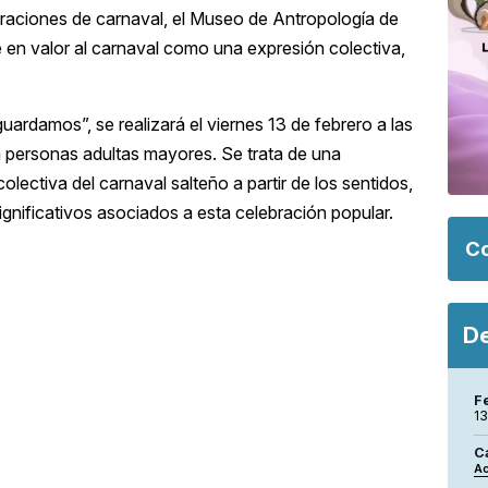
braciones de carnaval, el Museo de Antropología de
ne en valor al carnaval como una expresión colectiva,
guardamos”, se realizará el viernes 13 de febrero a las
a personas adultas mayores. Se trata de una
lectiva del carnaval salteño a partir de los sentidos,
ignificativos asociados a esta celebración popular.
Co
De
F
13
C
Ac