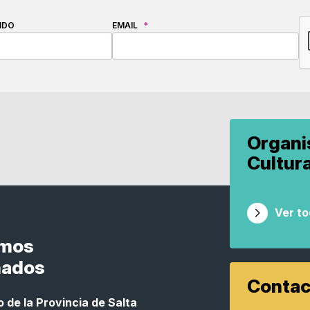
C
IDO
EMAIL
*
Organ
Cultur
Ver t
smos
nados
Contac
 de la Provincia de Salta