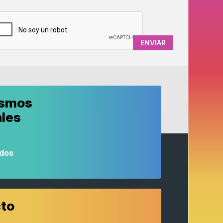
APTCHA
ismos
ales
odos
to