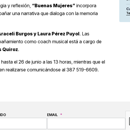
ia y reflexión,
“Buenas Mujeres”
incorpora
C
añar una narrativa que dialoga con la memoria
Te
raceli Burgos y Laura Pérez Puyol
. Las
pañamiento como coach musical está a cargo de
s Quiroz
.
asta el 26 de junio a las 13 horas, mientras que el
den realizarse comunicándose al 387 519-6609.
C
IDO
EMAIL
*