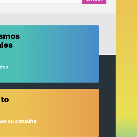
ismos
ales
odos
to
os su consulta