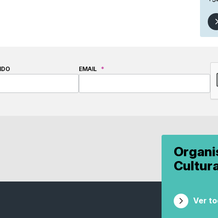
C
IDO
EMAIL
*
Organ
Cultur
Ver t