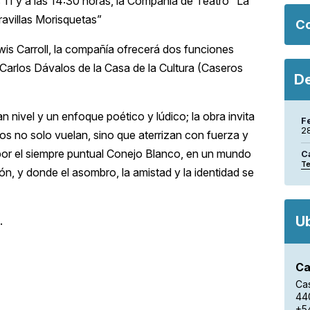
s 11 y a las 14:30 horas, la Compañía de Teatro “La
ravillas Morisquetas”
Co
wis Carroll, la compañía ofrecerá dos funciones
Carlos Dávalos de la Casa de la Cultura (Caseros
De
nivel y un enfoque poético y lúdico; la obra invita
F
2
s no solo vuelan, sino que aterrizan con fuerza y
 por el siempre puntual Conejo Blanco, en un mundo
C
Te
n, y donde el asombro, la amistad y la identidad se
U
.
Ca
Ca
44
+5