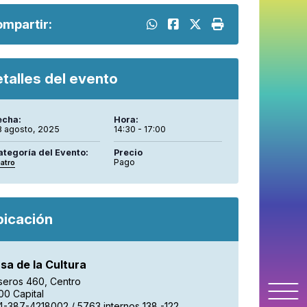
mpartir:
talles del evento
echa:
Hora:
8 agosto, 2025
14:30 - 17:00
ategoría del Evento:
Precio
Pago
atro
bicación
sa de la Cultura
seros 460, Centro
00 Capital
4-387-4218002 / 5763 internos 138 -122