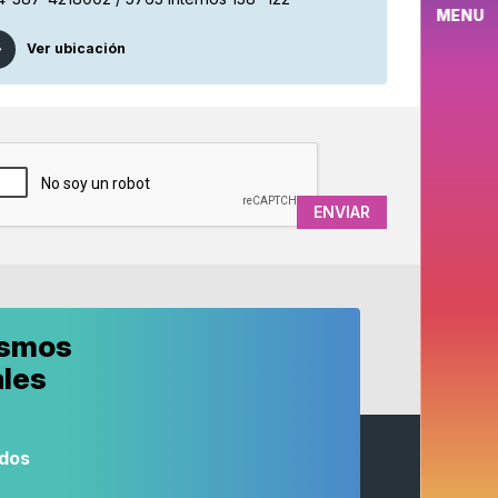
MENU
Ver ubicación
APTCHA
ismos
ales
odos