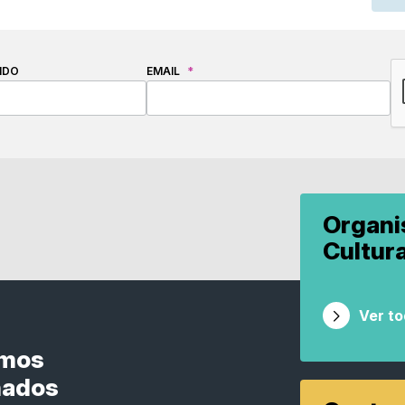
C
IDO
EMAIL
*
Organ
Cultur
Ver t
smos
nados