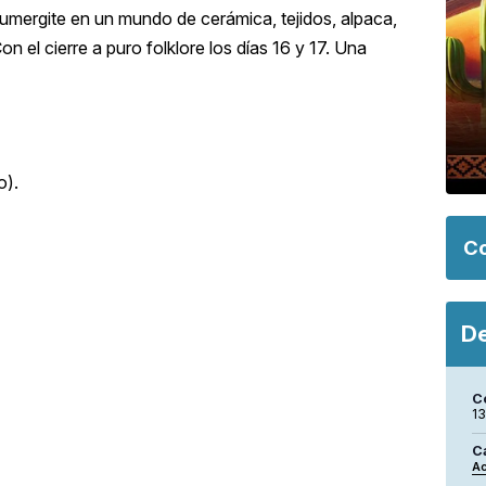
umergite en un mundo de cerámica, tejidos, alpaca,
Con el cierre a puro folklore los días 16 y 17. Una
o).
Co
De
C
1
C
Ac