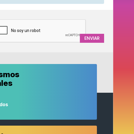
APTCHA
ismos
ales
odos