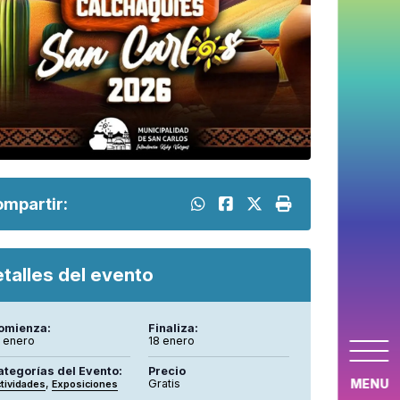
mpartir:
talles del evento
omienza:
Finaliza:
3 enero
18 enero
ategorías del Evento:
Precio
MENU
,
Gratis
tividades
Exposiciones