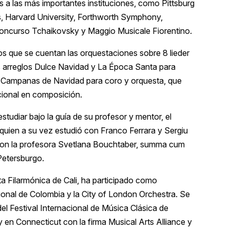
os a las más importantes instituciones, como Pittsburg
 Harvard University, Forthworth Symphony,
oncurso Tchaikovsky y Maggio Musicale Fiorentino.
los que se cuentan las orquestaciones sobre 8 lieder
s arreglos Dulce Navidad y La Época Santa para
 y Campanas de Navidad para coro y orquesta, que
cional en composición.
studiar bajo la guía de su profesor y mentor, el
i, quien a su vez estudió con Franco Ferrara y Sergiu
s con la profesora Svetlana Bouchtaber, summa cum
Petersburgo.
sta Filarmónica de Cali, ha participado como
acional de Colombia y la City of London Orchestra. Se
el Festival Internacional de Música Clásica de
en Connecticut con la firma Musical Arts Alliance y