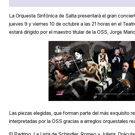
La Orquesta Sinfónica de Salta presentará el gran concie
jueves 9 y viernes 10 de octubre a las 21 horas en el Teat
estará dirigido por el maestro titular de la OSS, Jorge Mari
Las piezas elegidas, que forman parte del más exquisito re
interpretadas por la OSS gracias a arreglos orquestales r
El Padrino, La Lista de Schindler, Romeo y Julieta, Drácu