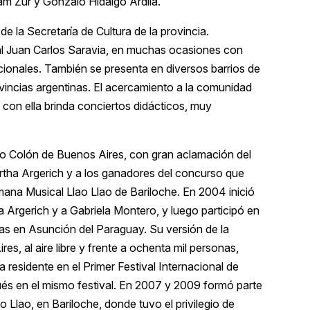
oam Zur y Gonzalo Hidalgo Ardila.
e la Secretaría de Cultura de la provincia.
ial Juan Carlos Saravia, en muchas ocasiones con
acionales. También se presenta en diversos barrios de
provincias argentinas. El acercamiento a la comunidad
con ella brinda conciertos didácticos, muy
tro Colón de Buenos Aires, con gran aclamación del
artha Argerich y a los ganadores del concurso que
mana Musical Llao Llao de Bariloche. En 2004 inició
a Argerich y a Gabriela Montero, y luego participó en
eras en Asunción del Paraguay. Su versión de la
, al aire libre y frente a ochenta mil personas,
 residente en el Primer Festival Internacional de
ués en el mismo festival. En 2007 y 2009 formó parte
Llao, en Bariloche, donde tuvo el privilegio de