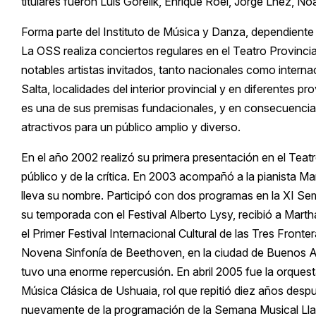
titulares fueron Luis Gorelik, Enrique Roel, Jorge Lhez, N
Forma parte del Instituto de Música y Danza, dependiente d
La OSS realiza conciertos regulares en el Teatro Provinc
notables artistas invitados, tanto nacionales como intern
Salta, localidades del interior provincial y en diferentes 
es una de sus premisas fundacionales, y en consecuencia 
atractivos para un público amplio y diverso.
En el año 2002 realizó su primera presentación en el Tea
público y de la crítica. En 2003 acompañó a la pianista M
lleva su nombre. Participó con dos programas en la XI Se
su temporada con el Festival Alberto Lysy, recibió a Marth
el Primer Festival Internacional Cultural de las Tres Front
Novena Sinfonía de Beethoven, en la ciudad de Buenos Aires
tuvo una enorme repercusión. En abril 2005 fue la orquesta
Música Clásica de Ushuaia, rol que repitió diez años desp
nuevamente de la programación de la Semana Musical Llao 