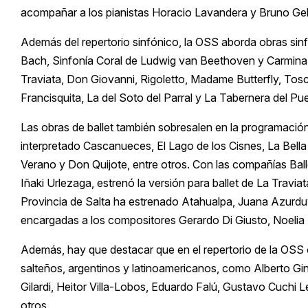
acompañar a los pianistas Horacio Lavandera y Bruno Gel
Además del repertorio sinfónico, la OSS aborda obras si
Bach, Sinfonía Coral de Ludwig van Beethoven y Carmina B
Traviata, Don Giovanni, Rigoletto, Madame Butterfly, Tos
Francisquita, La del Soto del Parral y La Tabernera del Pue
Las obras de ballet también sobresalen en la programación 
interpretado Cascanueces, El Lago de los Cisnes, La Bel
Verano y Don Quijote, entre otros. Con las compañías Balle
Iñaki Urlezaga, estrenó la versión para ballet de La Traviat
Provincia de Salta ha estrenado Atahualpa, Juana Azurdu
encargadas a los compositores Gerardo Di Giusto, Noeli
Además, hay que destacar que en el repertorio de la OSS
salteños, argentinos y latinoamericanos, como Alberto Gin
Gilardi, Heitor Villa-Lobos, Eduardo Falú, Gustavo Cuchi L
otros.