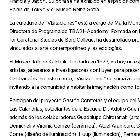
Francia y Japón. Su obra se ha exhibido en espacios com
Palais de Tokyo y el Museo Reina Sofía.
La curaduría de “Visitaciones” está a cargo de María Monter
Directora de Programa de TBA21–Academy. Formada en la
for Curatorial Studies de Bard College, ha desarrollado p
vinculados al arte contemporáneo y las ecologías.
El Museo Jallpha Kalchaki, fundado en 1977, es hoy un e
artistas, artesanos e investigadores confluyen para preser
Calchaquíes. En este marco, “Visitaciones” se suma a su mi
invitando a la comunidad a habitar la imaginación como f
Participan del proyecto Gastón Contreras y el equipo del 
Las Calandrias, estudiantes de la Escuela Dr. Adolfo Güe
además de los colaboradores Guadalupe Chirotarrab (arte
Demicheli y Virginia Carrizo (cerámica), Atuel Aramburu, 
Conte (diseño de iluminación), Huup (iluminación), Ferna