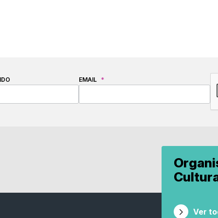
C
IDO
EMAIL
*
Organ
Cultur
Ver t