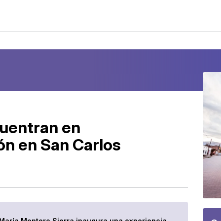
ncuentran en
ión en San Carlos
 María Montero Sierra inaugura una experiencia