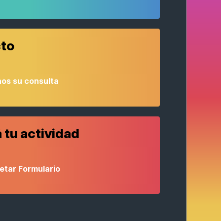
to
os su consulta
 tu actividad
etar Formulario