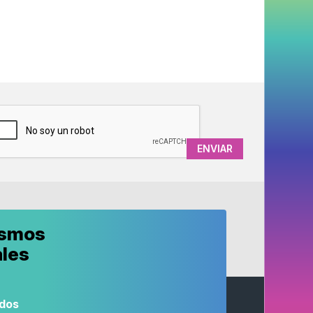
APTCHA
ismos
ales
odos