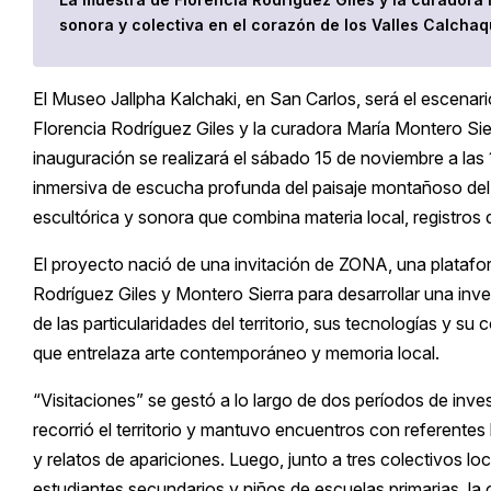
sonora y colectiva en el corazón de los Valles Calchaq
El Museo Jallpha Kalchaki, en San Carlos, será el escenario
Florencia Rodríguez Giles y la curadora María Montero Sie
inauguración se realizará el sábado 15 de noviembre a las
inmersiva de escucha profunda del paisaje montañoso del V
escultórica y sonora que combina materia local, registros 
El proyecto nació de una invitación de ZONA, una platafor
Rodríguez Giles y Montero Sierra para desarrollar una inves
de las particularidades del territorio, sus tecnologías y s
que entrelaza arte contemporáneo y memoria local.
“Visitaciones” se gestó a lo largo de dos períodos de inves
recorrió el territorio y mantuvo encuentros con referentes
y relatos de apariciones. Luego, junto a tres colectivos lo
estudiantes secundarios y niños de escuelas primarias, l