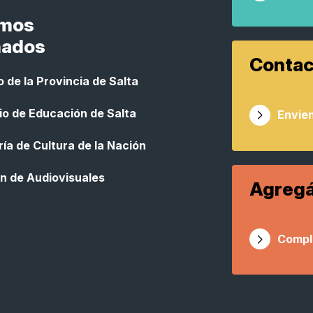
smos
nados
Contac
 de la Provincia de Salta
io de Educación de Salta
Envien
ía de Cultura de la Nación
n de Audiovisuales
Agregá
Compl