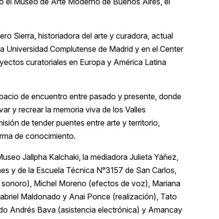
o el Museo de Arte Moderno de Buenos Aires, el
o Sierra, historiadora del arte y curadora, actual
 Universidad Complutense de Madrid y en el Center
royectos curatoriales en Europa y América Latina
spacio de encuentro entre pasado y presente, donde
var y recrear la memoria viva de los Valles
sión de tender puentes entre arte y territorio,
orma de conocimiento.
Museo Jallpha Kalchaki, la mediadora Julieta Yáñez,
mes y de la Escuela Técnica N°3157 de San Carlos,
 sonoro), Michel Moreno (efectos de voz), Mariana
Gabriel Maldonado y Anai Ponce (realización), Tato
ndo Andrés Bava (asistencia electrónica) y Amancay