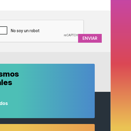
APTCHA
ismos
ales
odos