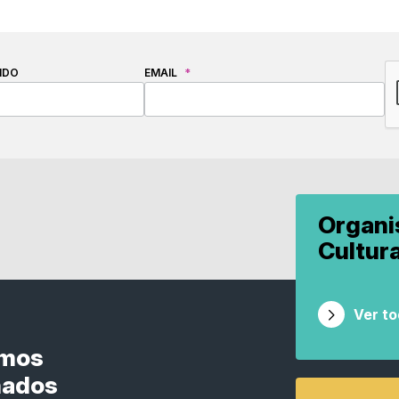
C
IDO
EMAIL
*
Organ
Cultur
Ver t
smos
nados