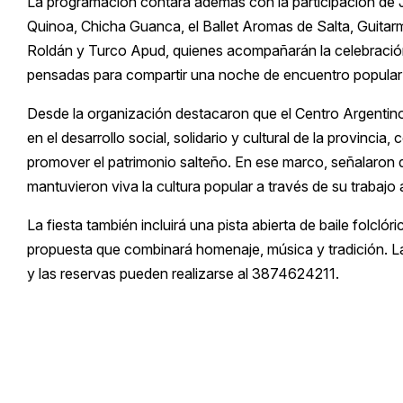
La programación contará además con la participación de J
Quinoa, Chicha Guanca, el Ballet Aromas de Salta, Guitarmó
Roldán y Turco Apud, quienes acompañarán la celebración
pensadas para compartir una noche de encuentro popular
Desde la organización destacaron que el Centro Argentin
en el desarrollo social, solidario y cultural de la provinci
promover el patrimonio salteño. En ese marco, señalaron
mantuvieron viva la cultura popular a través de su trabajo a
La fiesta también incluirá una pista abierta de baile folcl
propuesta que combinará homenaje, música y tradición. La
y las reservas pueden realizarse al 3874624211.