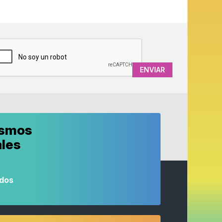
APTCHA
ismos
ales
odos