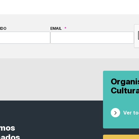
C
IDO
EMAIL
*
Organ
Cultur
Ver t
smos
nados