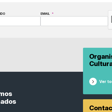
C
IDO
EMAIL
*
Organ
Cultur
Ver t
smos
nados
Contac