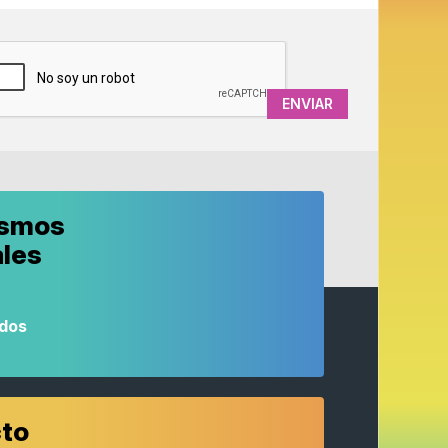
APTCHA
ismos
ales
odos
to