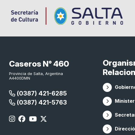
Organi
Caseros N° 460
Relacio
Provincia de Salta, Argentina
A4400DMN
Gobierno
(0387) 421-6285
Minister
(0387) 421-5763
Secretar
Direcció