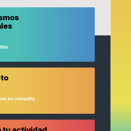
ismos
ales
odos
to
os su consulta
 tu actividad