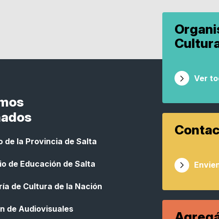
Organ
Cultur
Ver t
smos
nados
Contac
 de la Provincia de Salta
io de Educación de Salta
Envien
ía de Cultura de la Nación
n de Audiovisuales
Agregá