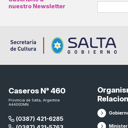
nuestro Newsletter
Organi
Caseros N° 460
Relacio
Provincia de Salta, Argentina
A4400DMN
Gobierno
(0387) 421-6285
Minister
(0387) 421-5763