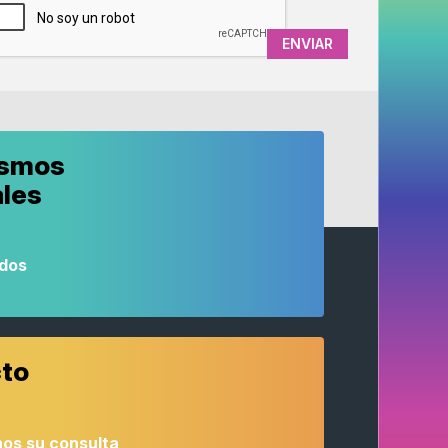
ismos
ales
odos
to
os su consulta