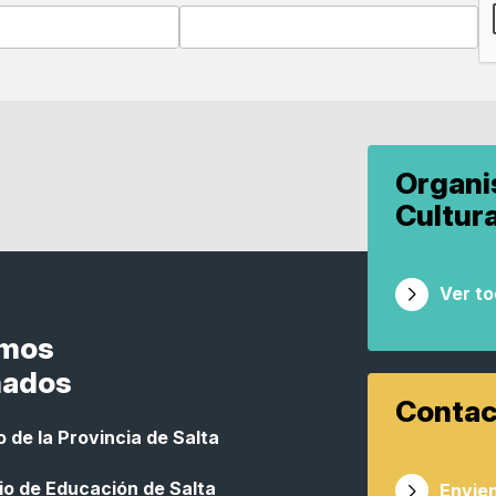
Organ
Cultur
Ver t
smos
nados
Contac
 de la Provincia de Salta
io de Educación de Salta
Envien