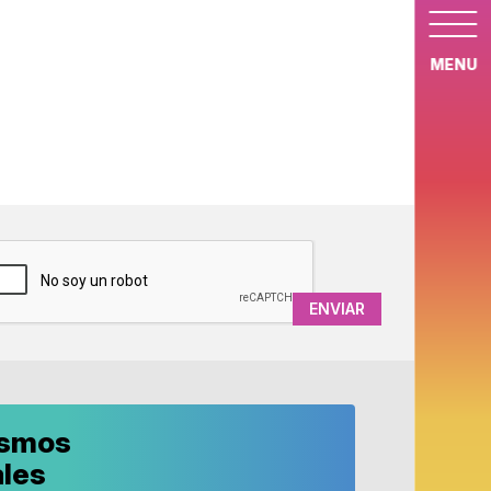
MENU
APTCHA
ismos
ales