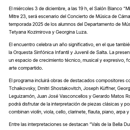
El miércoles 3 de diciembre, a las 19 h, el Salón Blanco “
Mitre 23, será escenario del Concierto de Música de Cámar
temporada 2025 de los alumnos del Departamento de Músic
Tetyana Kozimirova y Georgina Luza.
El encuentro celebra un año significativo, en el que tamb
la Orquesta Sinfónica Infantil y Juvenil de Salta. La prese
un espacio de crecimiento técnico, musical y expresivo, f
arte compartido.
El programa incluirá obras de destacados compositores co
Tchaikovsky, Dmitri Shostakovitch, Joseph Küffner, Georg
Leguizamón, Juan José Vasconcellos y Gerardo Matos Rodrí
podrá disfrutar de la interpretación de piezas clásicas y 
combinan violín, viola, cello, clarinete, flauta, piano, arpa y
Entre las interpretaciones se destacan “Vals de la Bella D