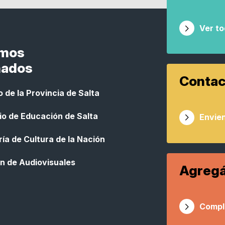
Ver t
smos
nados
Contac
 de la Provincia de Salta
io de Educación de Salta
Envien
ía de Cultura de la Nación
n de Audiovisuales
Agregá
Compl