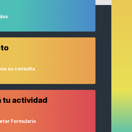
odos
to
os su consulta
 tu actividad
etar Formulario