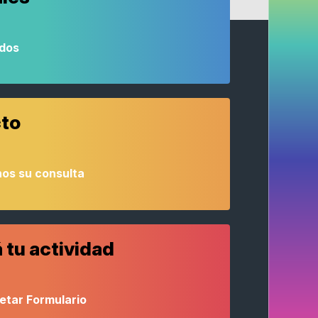
odos
to
os su consulta
 tu actividad
etar Formulario