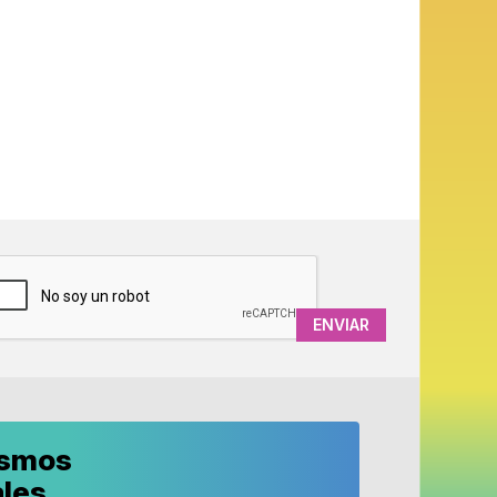
APTCHA
ismos
ales