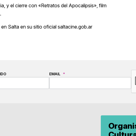
 y el cierre con «Retratos del Apocalipsis», film
.
Salta en su sitio oficial saltacine.gob.ar
C
IDO
EMAIL
*
Organ
Cultur