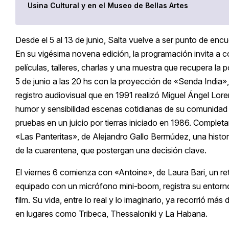
Usina Cultural y en el Museo de Bellas Artes
Desde el 5 al 13 de junio, Salta vuelve a ser punto de en
En su vigésima novena edición, la programación invita a c
películas, talleres, charlas y una muestra que recupera la p
5 de junio a las 20 hs con la proyección de «Senda India
registro audiovisual que en 1991 realizó Miguel Ángel Lor
humor y sensibilidad escenas cotidianas de su comunidad
pruebas en un juicio por tierras iniciado en 1986. Completa
«Las Panteritas», de Alejandro Gallo Bermúdez, una histor
de la cuarentena, que postergan una decisión clave.
El viernes 6 comienza con «Antoine», de Laura Bari, un re
equipado con un micrófono mini-boom, registra su entorn
film. Su vida, entre lo real y lo imaginario, ya recorrió má
en lugares como Tribeca, Thessaloniki y La Habana.