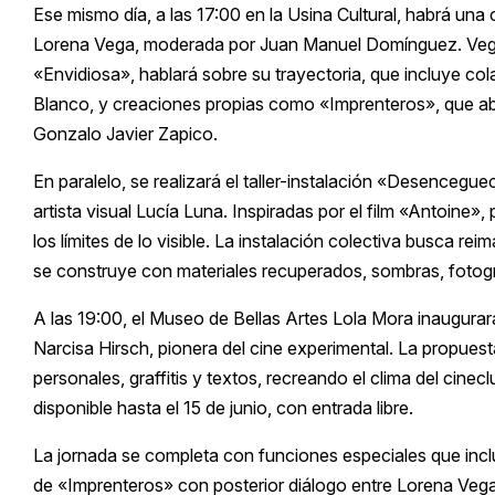
Ese mismo día, a las 17:00 en la Usina Cultural, habrá una c
Lorena Vega, moderada por Juan Manuel Domínguez. Vega, 
«Envidiosa», hablará sobre su trayectoria, que incluye co
Blanco, y creaciones propias como «Imprenteros», que abarc
Gonzalo Javier Zapico.
En paralelo, se realizará el taller-instalación «Desencegue
artista visual Lucía Luna. Inspiradas por el film «Antoine
los límites de lo visible. La instalación colectiva busca 
se construye con materiales recuperados, sombras, fotogr
A las 19:00, el Museo de Bellas Artes Lola Mora inaugura
Narcisa Hirsch, pionera del cine experimental. La propuest
personales, graffitis y textos, recreando el clima del cinec
disponible hasta el 15 de junio, con entrada libre.
La jornada se completa con funciones especiales que inc
de «Imprenteros» con posterior diálogo entre Lorena Ve