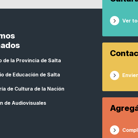
Ver t
smos
nados
Contac
 de la Provincia de Salta
io de Educación de Salta
Envien
ía de Cultura de la Nación
n de Audiovisuales
Agregá
Compl