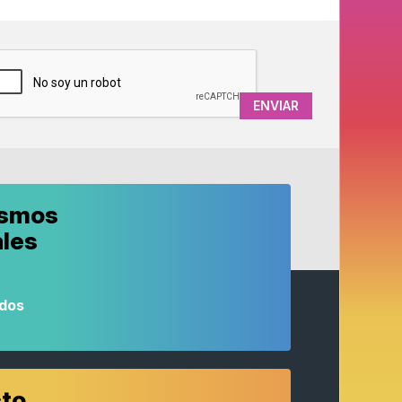
APTCHA
ismos
ales
odos
to