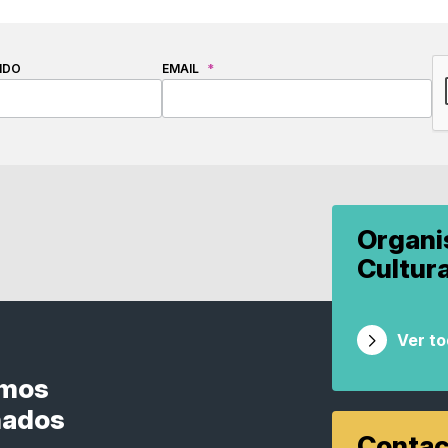
C
IDO
EMAIL
*
Organ
Cultur
Ver t
smos
nados
Contac