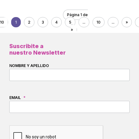
Página 1 de
10
1
2
3
4
5
...
10
...
»
»
Suscribite a
nuestro Newsletter
NOMBRE Y APELLIDO
EMAIL
*
CAPTCHA