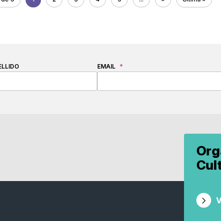
ELLIDO
EMAIL
*
Org
Cul
V