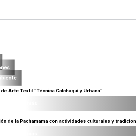
ones
mbiente
 de Arte Textil “Técnica Calchaquí y Urbana”
Leer más
ión de la Pachamama con actividades culturales y tradicio
Leer más