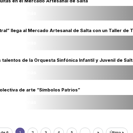
tuitas en el Mercado Artesanal de Salta
Leer más
ral” llega al Mercado Artesanal de Salta con un Taller de 
Leer más
talentos de la Orquesta Sinfónica Infantil y Juvenil de Salt
Leer más
olectiva de arte “Símbolos Patrios”
Leer más
 de 6
1
2
3
4
5
...
»
Última »