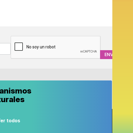
CAPTCHA
anismos
turales
er todos