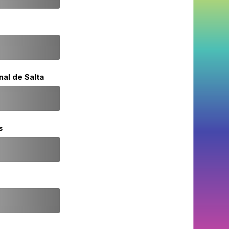
al de Salta
s