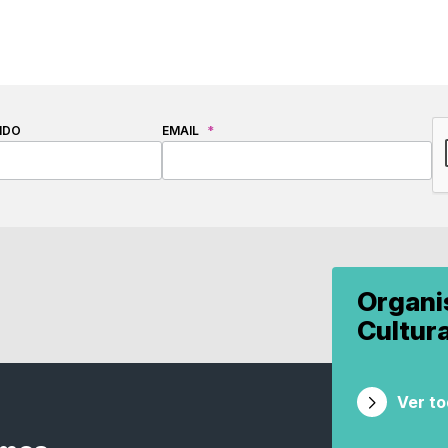
C
IDO
EMAIL
*
Organ
Cultur
Ver t