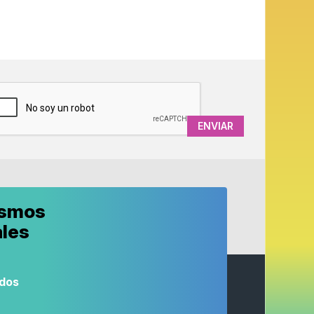
APTCHA
ismos
ales
odos