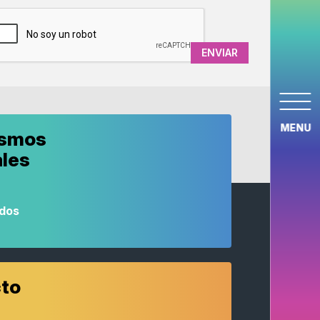
APTCHA
MENU
ismos
ales
odos
to