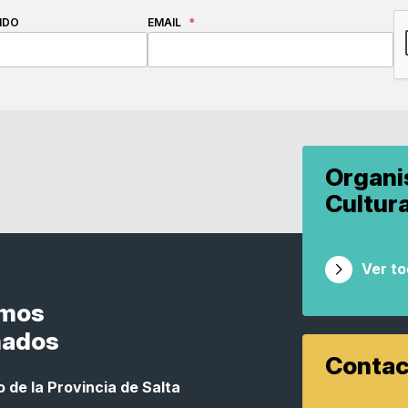
C
IDO
EMAIL
*
Organ
Cultur
Ver t
smos
nados
Contac
 de la Provincia de Salta