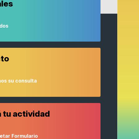
ales
odos
to
os su consulta
 tu actividad
etar Formulario