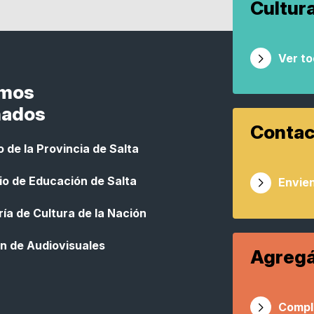
Cultur
Ver t
smos
nados
Contac
 de la Provincia de Salta
io de Educación de Salta
Envien
ía de Cultura de la Nación
n de Audiovisuales
Agregá
Compl