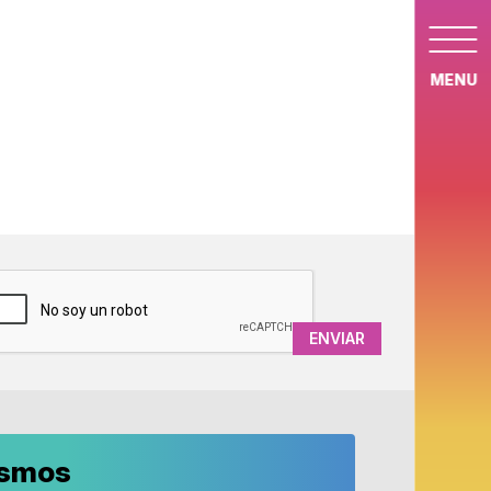
MENU
APTCHA
ismos