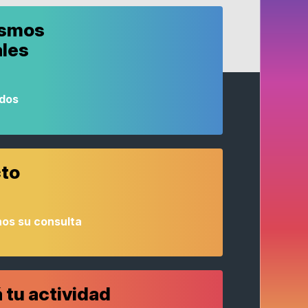
ismos
ales
odos
to
os su consulta
 tu actividad