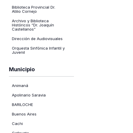
Biblioteca Provincial Dr.
Atilio Cornejo
Archivo y Biblioteca
Históricos “Dr. Joaquín
Castellanos”
Dirección de Audiovisuales
Orquesta Sinfónica Infantil y
Juvenil
Escuela oficial de Ballet de
la Provincia
Municipio
Abrir
Ballet Folklórico de la
Provincia
filtro
Municipio
Animaná
Ballet de la Provincia de
Salta
Apolinario Saravia
Orquesta Sinfónica de Salta
BARILOCHE
Cinemóvil
Buenos Aires
Usina Cultural
Cachi
Teatro Provincial
Cafayate