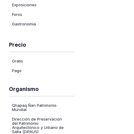
que
Exposiciones
la
Foros
lista
Gastronomía
de
Libros
eventos
Museo
Precio
se
Abrir
Música
actualice
filtro
Precio
con
Gratis
Teatro
los
Pago
resultados
filtrados.
Organismo
Abrir
filtro
Organismo
Qhapaq Ñan Patrimonio
Mundial
Dirección de Preservación
del Patrimonio
Arquitectónico y Urbano de
Salta (DiPAUS)