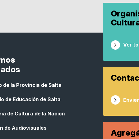
Organ
Cultur
Ver t
smos
nados
Contac
 de la Provincia de Salta
io de Educación de Salta
Envien
ía de Cultura de la Nación
n de Audiovisuales
Agregá