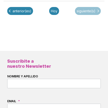
de
Filtros
fecha.
búsqu
Eventos
Eventos
anterior(es)
Hoy
siguiente(s)
y
vistas
de
Evento
Suscribite a
nuestro Newsletter
NOMBRE Y APELLIDO
EMAIL
*