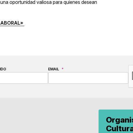
o una oportunidad valiosa para quienes desean
 LABORAL»
C
IDO
EMAIL
*
Organ
Cultur