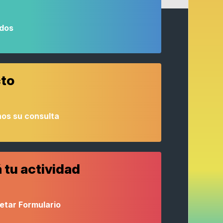
odos
to
os su consulta
 tu actividad
etar Formulario