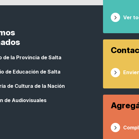
Ver t
smos
nados
Contac
 de la Provincia de Salta
io de Educación de Salta
Envien
ía de Cultura de la Nación
n de Audiovisuales
Agregá
Compl