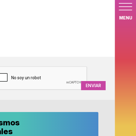
MENU
APTCHA
ismos
ales