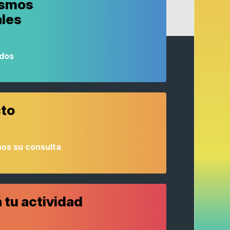
ismos
ales
odos
to
os su consulta
 tu actividad