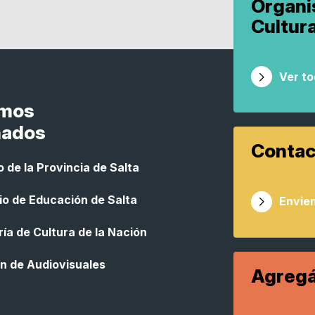
Organ
Cultur
Ver t
smos
nados
Contac
 de la Provincia de Salta
io de Educación de Salta
Envien
ía de Cultura de la Nación
n de Audiovisuales
Agregá