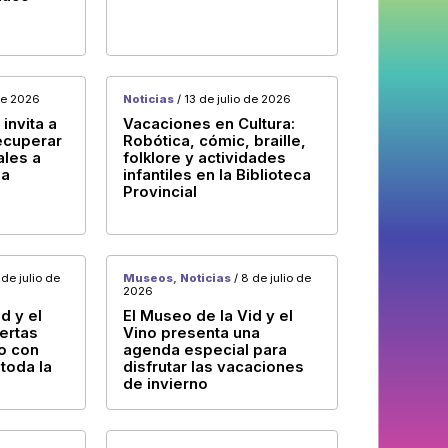
 de 2026
Noticias
/ 13 de julio de 2026
invita a
Vacaciones en Cultura:
recuperar
Robótica, cómic, braille,
ales a
folklore y actividades
la
infantiles en la Biblioteca
Provincial
 de julio de
Museos, Noticias
/ 8 de julio de
2026
d y el
El Museo de la Vid y el
ertas
Vino presenta una
do con
agenda especial para
toda la
disfrutar las vacaciones
de invierno