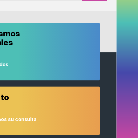
ismos
ales
odos
to
os su consulta