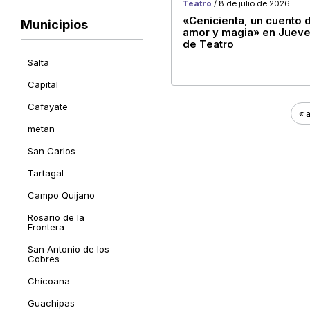
Teatro
/ 8 de julio de 2026
«Cenicienta, un cuento 
Municipios
amor y magia» en Juev
de Teatro
Salta
Municipios
Capital
Cafayate
« 
metan
San Carlos
Tartagal
Campo Quijano
Rosario de la
Frontera
San Antonio de los
Cobres
Chicoana
Guachipas