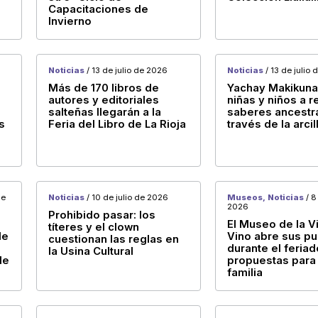
Capacitaciones de
Invierno
Noticias
/ 13 de julio de 2026
Noticias
/ 13 de julio
Más de 170 libros de
Yachay Makikuna 
autores y editoriales
niñas y niños a 
salteñas llegarán a la
saberes ancestr
s
Feria del Libro de La Rioja
través de la arcil
de
Noticias
/ 10 de julio de 2026
Museos, Noticias
/ 8
2026
Prohibido pasar: los
El Museo de la Vi
títeres y el clown
de
Vino abre sus pu
cuestionan las reglas en
durante el feria
la Usina Cultural
de
propuestas para 
familia