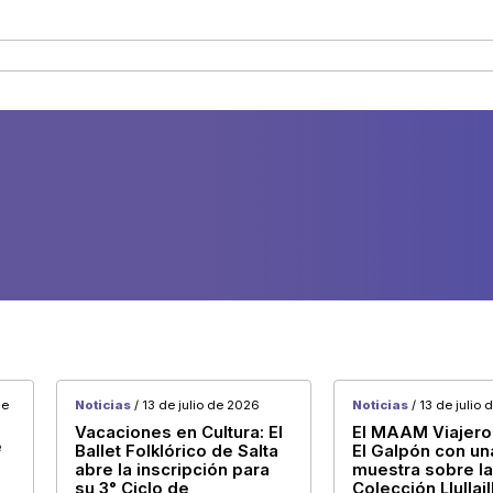
de
Noticias
/ 13 de julio de 2026
Noticias
/ 13 de julio
Vacaciones en Cultura: El
El MAAM Viajero 
e
Ballet Folklórico de Salta
El Galpón con un
abre la inscripción para
muestra sobre la
su 3° Ciclo de
Colección Llullai