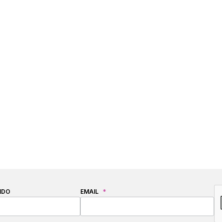
C
IDO
EMAIL
*