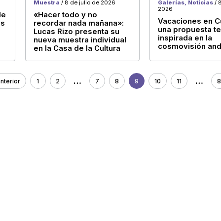
Muestra
/ 8 de julio de 2026
Galerías, Noticias
/ 8
2026
de
«Hacer todo y no
Vacaciones en Cu
es
recordar nada mañana»:
una propuesta te
Lucas Rizo presenta su
inspirada en la
nueva muestra individual
cosmovisión and
en la Casa de la Cultura
…
…
anterior
1
2
7
8
9
10
11
8