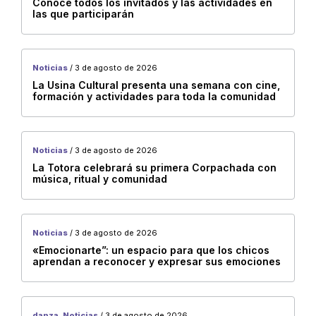
Municipios
Conocé todos los invitados y las actividades en
las que participarán
Capital
Cafayate
metan
Noticias
/ 3 de agosto de 2026
La Usina Cultural presenta una semana con cine,
San Carlos
formación y actividades para toda la comunidad
Tartagal
Campo Quijano
Noticias
/ 3 de agosto de 2026
Rosario de la Frontera
La Totora celebrará su primera Corpachada con
música, ritual y comunidad
San Antonio de los Cobres
Chicoana
Guachipas
Noticias
/ 3 de agosto de 2026
Oran
«Emocionarte”: un espacio para que los chicos
aprendan a reconocer y expresar sus emociones
San Lorenzo
Santa Victoria Oeste
La Viña
danza, Noticias
/ 3 de agosto de 2026