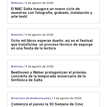
Noticias
/ 4 de agosto de 2026
Eventos
El MAC Salta inaugura un nuevo ciclo de
Museos
muestras con fotografía, grabado, instalación y
arte textil
Teatro
Videos
Consejo Regional Norte
Noticias
/ 4 de agosto de 2026
Ocho mil libros esperan dueño: así es el festival
Muestra
que transforma un proceso técnico de expurgo
en una fiesta de la lectura
Registros y convocatorias
danza
Charlas
Noticias
/ 4 de agosto de 2026
Beethoven y Weber protagonizan el próximo
DiPAUS
concierto de la temporada aniversario de la
Sinfónica de Salta
exposición
Direccion de Audiovisuales
/ 3 de agosto de 2026
Comienza el jueves la 30 Semana de Cine:
Salta