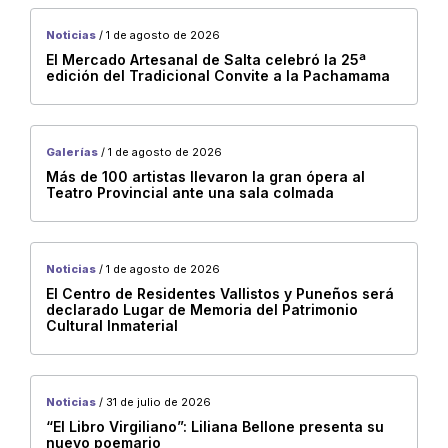
Vespucio
Noticias
/ 1 de agosto de 2026
El Mercado Artesanal de Salta celebró la 25ª
edición del Tradicional Convite a la Pachamama
Secretaría de Cultura de la Provincia de Salta
Organismos
Galerías
/ 1 de agosto de 2026
Mercado Artesanal de Salta
Más de 100 artistas llevaron la gran ópera al
Teatro Provincial ante una sala colmada
Casa de la Cultura
Dirección de Audiovisuales
Usina Cultural
Noticias
/ 1 de agosto de 2026
El Centro de Residentes Vallistos y Puneños será
Teatro Provincial
declarado Lugar de Memoria del Patrimonio
Cultural Inmaterial
B. Victorino de la Plaza
Museo de Bellas Artes “Lola Mora”
Museo de Arqueología de Alta Montaña – MAAM
Noticias
/ 31 de julio de 2026
Museo Güemes
“El Libro Virgiliano”: Liliana Bellone presenta su
nuevo poemario