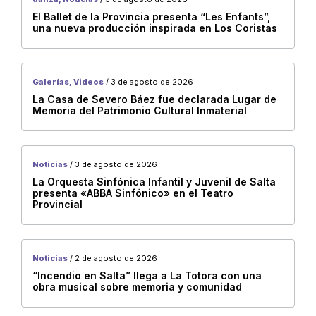
El Ballet de la Provincia presenta “Les Enfants”,
Payogasta
una nueva producción inspirada en Los Coristas
BARILOCHE
Cachi
Galerías, Videos
/ 3 de agosto de 2026
Campo Santo
La Casa de Severo Báez fue declarada Lugar de
Memoria del Patrimonio Cultural Inmaterial
Cerrillos
El Galpón
Iruya
Noticias
/ 3 de agosto de 2026
La Poma
La Orquesta Sinfónica Infantil y Juvenil de Salta
presenta «ABBA Sinfónico» en el Teatro
Metán
Provincial
Molinos
Rivadavia
Noticias
/ 2 de agosto de 2026
Santa Victoria Este
“Incendio en Salta” llega a La Totora con una
obra musical sobre memoria y comunidad
Tolar Grande
Vaqueros