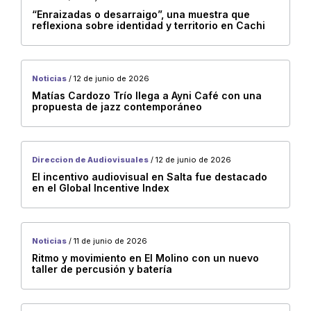
Eventos
“Enraizadas o desarraigo”, una muestra que
reflexiona sobre identidad y territorio en Cachi
Museos
Teatro
Videos
Noticias
/ 12 de junio de 2026
Matías Cardozo Trío llega a Ayni Café con una
Consejo Regional Norte
propuesta de jazz contemporáneo
Muestra
Registros y convocatorias
Direccion de Audiovisuales
/ 12 de junio de 2026
danza
El incentivo audiovisual en Salta fue destacado
en el Global Incentive Index
Charlas
DiPAUS
exposición
Noticias
/ 11 de junio de 2026
Ritmo y movimiento en El Molino con un nuevo
taller de percusión y batería
Salta