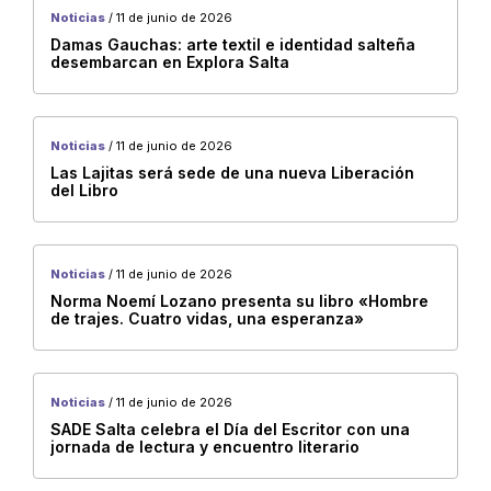
Municipios
Noticias
/ 11 de junio de 2026
Capital
Damas Gauchas: arte textil e identidad salteña
desembarcan en Explora Salta
Cafayate
metan
San Carlos
Noticias
/ 11 de junio de 2026
Las Lajitas será sede de una nueva Liberación
Tartagal
del Libro
Campo Quijano
Rosario de la Frontera
Noticias
/ 11 de junio de 2026
San Antonio de los Cobres
Norma Noemí Lozano presenta su libro «Hombre
Chicoana
de trajes. Cuatro vidas, una esperanza»
Guachipas
Oran
Noticias
/ 11 de junio de 2026
San Lorenzo
SADE Salta celebra el Día del Escritor con una
jornada de lectura y encuentro literario
Santa Victoria Oeste
La Viña