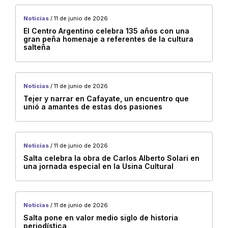
Payogasta
Noticias
/ 11 de junio de 2026
El Centro Argentino celebra 135 años con una
BARILOCHE
gran peña homenaje a referentes de la cultura
salteña
Cachi
Campo Santo
Cerrillos
Noticias
/ 11 de junio de 2026
El Galpón
Tejer y narrar en Cafayate, un encuentro que
unió a amantes de estas dos pasiones
Iruya
La Poma
Metán
Noticias
/ 11 de junio de 2026
Salta celebra la obra de Carlos Alberto Solari en
Molinos
una jornada especial en la Usina Cultural
Rivadavia
Santa Victoria Este
Noticias
/ 11 de junio de 2026
Tolar Grande
Salta pone en valor medio siglo de historia
periodística
Vaqueros