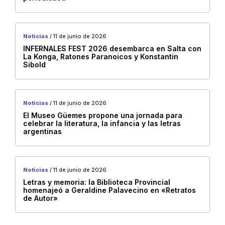
Vespucio
Noticias
/ 11 de junio de 2026
INFERNALES FEST 2026 desembarca en Salta con
La Konga, Ratones Paranoicos y Konstantin
Sibold
Secretaría de Cultura de la Provincia de Salta
Organismos
Mercado Artesanal de Salta
Casa de la Cultura
Noticias
/ 11 de junio de 2026
El Museo Güemes propone una jornada para
Dirección de Audiovisuales
celebrar la literatura, la infancia y las letras
argentinas
Usina Cultural
Teatro Provincial
B. Victorino de la Plaza
Noticias
/ 11 de junio de 2026
Museo de Bellas Artes “Lola Mora”
Letras y memoria: la Biblioteca Provincial
homenajeó a Geraldine Palavecino en «Retratos
Museo de Arqueología de Alta Montaña – MAAM
de Autor»
Museo Güemes