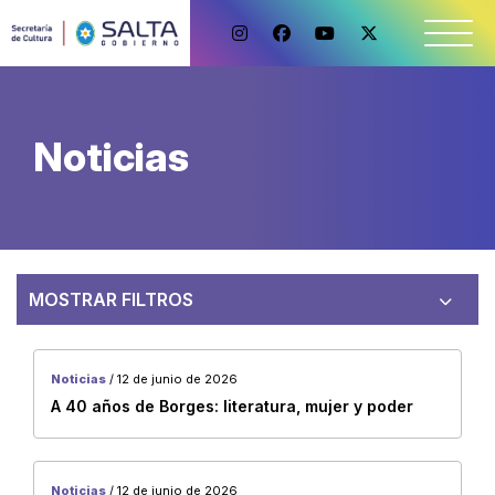
Noticias
MOSTRAR FILTROS
Noticias
/ 12 de junio de 2026
A 40 años de Borges: literatura, mujer y poder
Noticias
Categorías
Galerías
Direccion de Audiovisuales
Noticias
/ 12 de junio de 2026